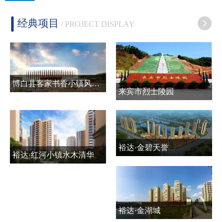
经典项目
/ PROJECT DISPLAY
博白县客家书香小镇风情商贸城公共基础设施建设项目
来宾市烈士陵园
裕达·金碧天誉
裕达·红河小镇水木清华
裕达·金湖城