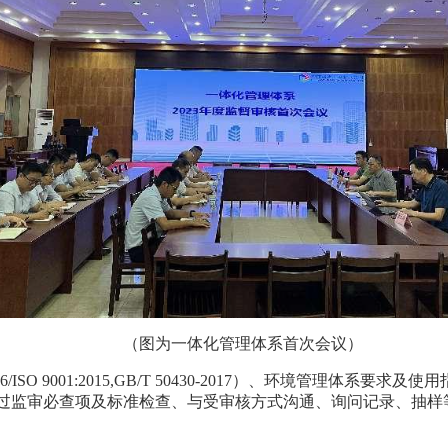
（图为一体化管理体系首次会议）
2016/ISO 9001:2015,GB/T 50430-2017）、环境管理体系要求及使
等有关专业认证标准，通过监审必查项及标准检查、与受审核方式沟通、询问