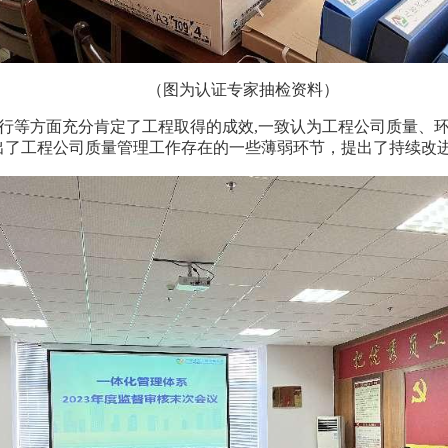
（图为认证专家抽检资料）
执行等方面充分肯定了工程取得的成效,一致认为工程公司质量、
出了工程公司质量管理工作存在的一些薄弱环节，提出了持续改