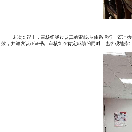
末次会议上，审核组经过认真的审核
,从体系运行、管理
效，并颁发认证证书。审核组在肯定成绩的同时，也客观地指