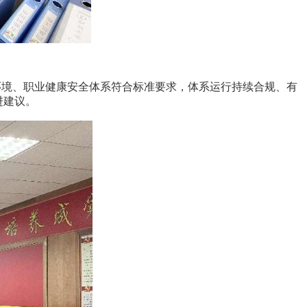
环境、职业健康安全体系符合标准要求，体系运行持续合规、有
进建议。