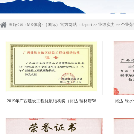
MK体育·（国际）官方网站-mksport
业绩实力
企业荣
当前位置：
>>
>>
2019年广西建设工程优质结构奖（裕达.翰林府5#-7#楼及地下室建设项目）