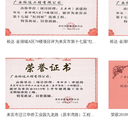
裕达·金湖城A区7#楼项目评为来宾市第十七届”红河杯“优质工程（项目经理：左居顽）
来宾市迁江华侨工业园九龙路（原丰湾路）工程项目评为来宾市2019年上半年建筑施工安全文明标准化工地(项目经理：潘丽君)
荣获20