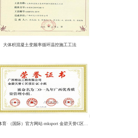
大体积混凝土变频率循环温控施工工法
MK体育·（国际）官方网站-mksport 金碧天誉C区项目QC小组被命为2019年广西优秀质量管理小组