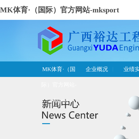
MK体育·（国际）官方网站-mksport
MK体育·（国
企业概况
业绩
际）官方网站-
mksport