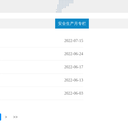
安全生产月专栏
2022-07-15
2022-06-24
2022-06-17
2022-06-13
2022-06-03
>
>>