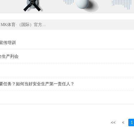
MK体育·（国际）官方网站-mksport
专栏
安全生产月专栏
>
>>
>>
宣传培训
全生产列会
主要任务？如何当好安全生产第一责任人？
<<
<
1