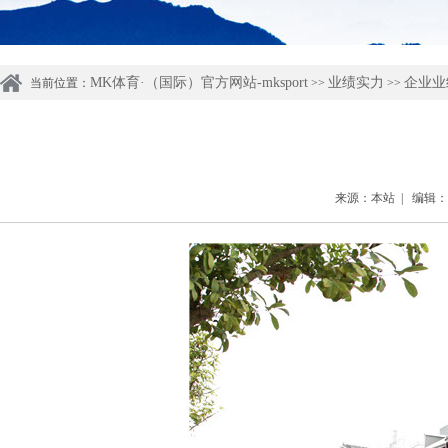
MK体育·（国际）官方网站-mksport
业绩实力
企业业
当前位置：
>>
>>
来源：本站 | 编辑：管理