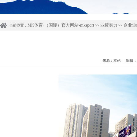
MK体育·（国际）官方网站-mksport
业绩实力
企业业
当前位置：
>>
>>
来源：本站 | 编辑：管理