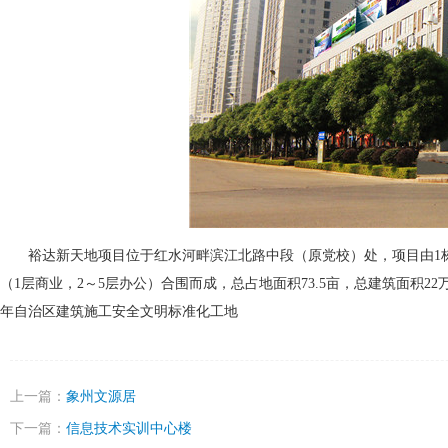
裕达新天地项目位于红水河畔滨江北路中段（原党校）处，项目由1栋5层
（1层商业，2～5层办公）合围而成，
总占地面积
73.5亩，总建筑面积22
年自治区建筑施工安全文明标准化工地
上一篇：
象州文源居
下一篇：
信息技术实训中心楼