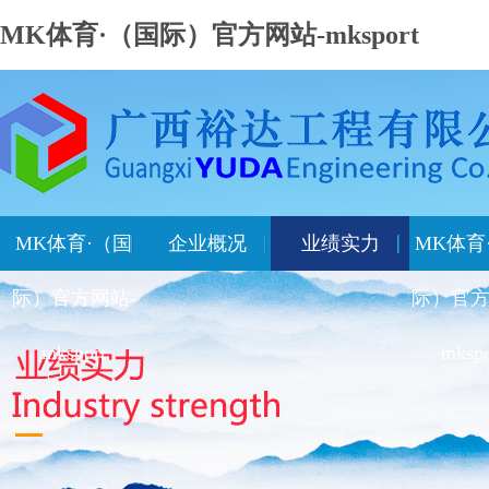
MK体育·（国际）官方网站-mksport
MK体育·（国
企业概况
业绩实力
MK体育
际）官方网站-
际）官方
mksport
mkspo