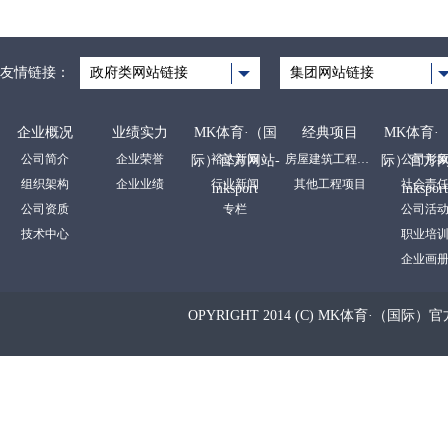
友情链接：
政府类网站链接
集团网站链接
企业概况
业绩实力
MK体育·（国
经典项目
MK体育·
公司简介
企业荣誉
裕达新闻
房屋建筑工程项目
公司形
际）官方网站-
际）官方网
组织架构
企业业绩
行业新闻
其他工程项目
社会责
mksport
mksport
公司资质
专栏
公司活
技术中心
职业培
企业画
OPYRIGHT 2014 (C) MK体育·（国际）官方