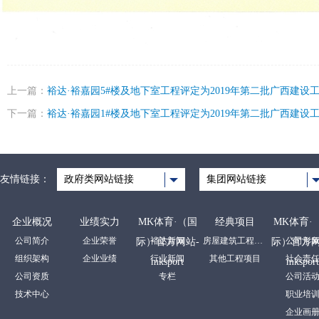
上一篇：
裕达·裕嘉园5#楼及地下室工程评定为2019年第二批广西建设
下一篇：
裕达·裕嘉园1#楼及地下室工程评定为2019年第二批广西建设
友情链接：
政府类网站链接
集团网站链接
企业概况
业绩实力
MK体育·（国
经典项目
MK体育·
公司简介
企业荣誉
裕达新闻
房屋建筑工程项目
公司形
际）官方网站-
际）官方网
组织架构
企业业绩
行业新闻
其他工程项目
社会责
mksport
mksport
公司资质
专栏
公司活
技术中心
职业培
企业画