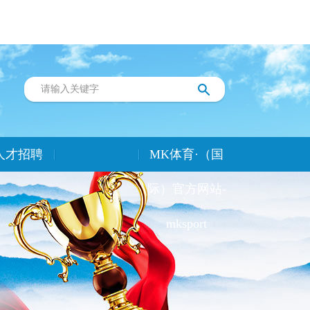
人才招聘
MK体育·（国
际）官方网站-
mksport