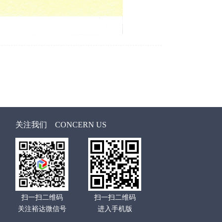
关注我们
CONCERN US
扫一扫二维码
扫一扫二维码
关注裕达微信号
进入手机版