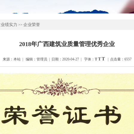
业绩实力
企业荣誉
>
>>
2018年广西建筑业质量管理优秀企业
T
T
来源：本站 | 编辑：管理员 | 日期：2020-04-27 | 字体：
T
| 点击量：6557