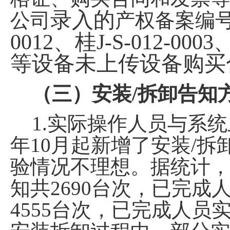
录入的
公司
产权备案编
0012
、桂
J-S-012-0003
等设备未上传设备购买
（三）安装
/
拆卸告知
1.
实际操作人员与系统
年
10
月起新增了安装
/
拆
验情况不理想。据统计
知共
2690
台次，已完成
4555
台次，已完成人员