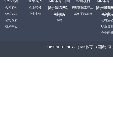
企业概况
业绩实力
MK体育·（国
经典项目
MK体育·
公司简介
企业荣誉
裕达新闻
房屋建筑工程项目
公司形
际）官方网站-
际）官方网
组织架构
企业业绩
行业新闻
其他工程项目
社会责
mksport
mksport
公司资质
专栏
公司活
技术中心
职业培
企业画
OPYRIGHT 2014 (C) MK体育·（国际）官方