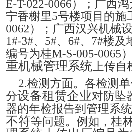
E-T-022-0066
）；广西鸿
宁香榭里
5
号楼项目的施
0062
）；广西汉兴机械
1#-3#
、
5#
、
6#
、
7#
楼及
编号为桂
M-S-005-0065
重机械管理系统
上传自
2.
检测方面。各检测单
设备租赁企业
分
对防坠
器的年检报告到管理系
不符
等问题。例如，桂