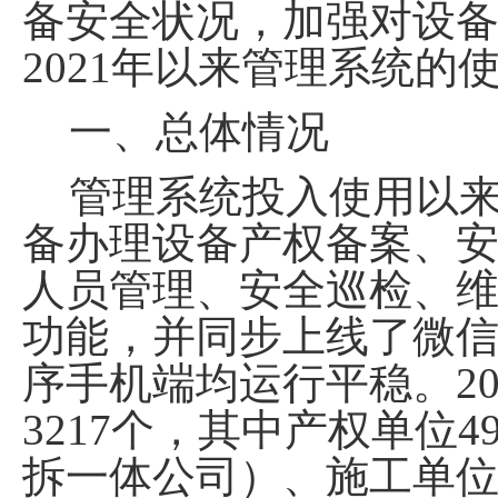
备安全状况，加强
对
设
2021
年
以来
管理系统的
一、总体情况
管理系统
投入使用以
备办理设备
产权备案、
人员管理、安全巡检、
功能，并
同步上线
了
微
序手机端均运行平稳。
2
3217
个，其中产权单位
4
拆一体公司）
、施工单