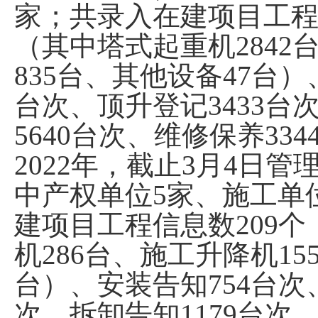
家；
共
录入在建项目工
（其中塔式起重机
2842
835
台
、
其他设备
47
台
）
台次
、
顶升登记
3433
台
5640
台次
、
维修保养
334
202
2
年
，
截止
3
月
4
日
管
中产权单位
5
家
、施工单
建项目工程信息数
209
个
机
286
台、施工升降机
15
台
）
、
安装告知
754
台次
次
、
拆卸告知
1179
台次