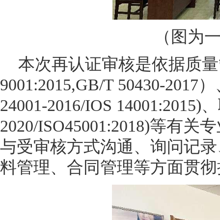
（图为
本次再认证审核是依据质量
9001:2015,GB/T 50430
24001-2016/IOS 14001:
2020/ISO45001:201
与受审核方式沟通、询问记录
料管理、合同管理等方面贯彻