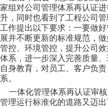
家组对公司管理体系再认证进
升，同时也看到了工程公司管
工作提出以下要求：一要做好
展并不断更新的标准规范，做
管控、环境管控，提升公司效
体系，进一步深入完善质量、
自身教育，对员工、客户负责
系。
一体化管理体系再认证审核
管理运行标准化的道路又迈出