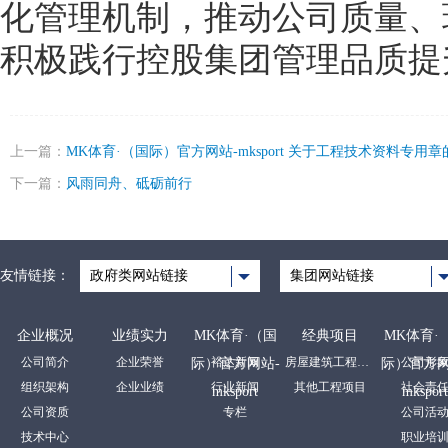
化管理机制，推动公司质量、
积极践行控股集团管理品质提
上一篇：
MK体育·（国际）官方网站-mksport 关于工程技术资料专用
下一篇：
风雨同舟、砥砺前行
友情链接：
政府类网站链接
集团网站链接
企业概况
业绩实力
MK体育·（国
经典项目
MK体育·
公司简介
企业荣誉
裕达新闻
房屋建筑工程项目
公司形
际）官方网站-
际）官方网
组织架构
企业业绩
行业新闻
其他工程项目
社会责
mksport
mksport
公司资质
专栏
公司活
技术中心
职业培