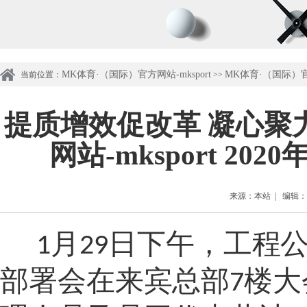
MK体育·（国际）官方网站-mksport
MK体育·（国际）官方网站-mksp
当前位置：
>>
提质增效促改革 凝心聚
网站-mksport 2
来源：本站 | 编辑：管理
月
日下午，工程
1
29
部署会在来宾总部
楼大
7