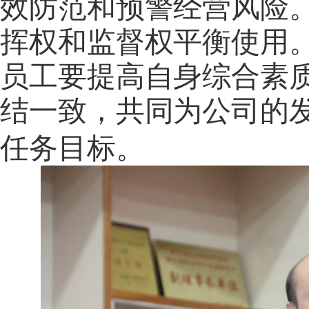
效防范和预警经营风险
挥权和监督权平衡使用
员工要提高自身综合素
结一致，共同为公司的
任务目标。