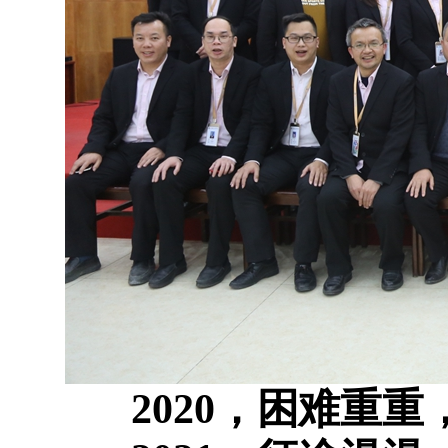
2020
，困难重重