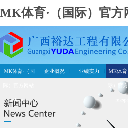
MK体育·（国际）官方网站
MK体育·（国
企业概况
业绩实力
MK体育
际）官方网站-
际）官方
mksport
mkspo