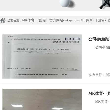
MK体育·（国际）官方网站-mksport
MK体育·（国际）官方网站-mksp
当前位置：
>>
公司参编的
公司参编
发布日期：
20
MK体育·（
MK体育·