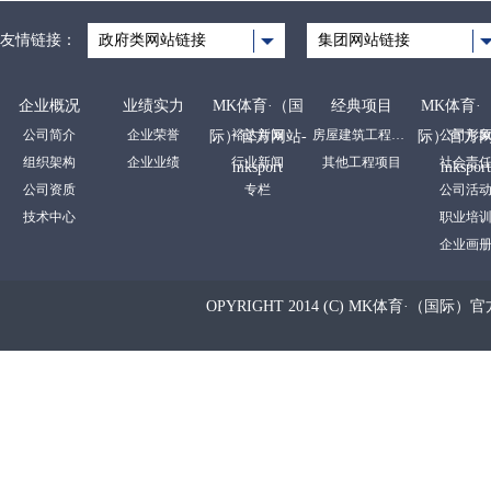
友情链接：
政府类网站链接
集团网站链接
企业概况
业绩实力
MK体育·（国
经典项目
MK体育·
公司简介
企业荣誉
裕达新闻
房屋建筑工程项目
公司形
际）官方网站-
际）官方网
组织架构
企业业绩
行业新闻
其他工程项目
社会责
mksport
mksport
公司资质
专栏
公司活
技术中心
职业培
企业画
OPYRIGHT 2014 (C) MK体育·（国际）官方