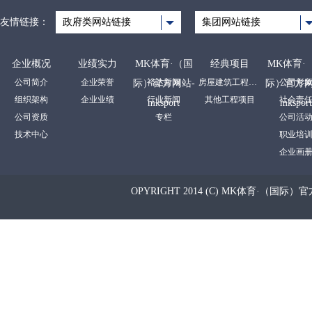
友情链接：
政府类网站链接
集团网站链接
企业概况
业绩实力
MK体育·（国
经典项目
MK体育·
公司简介
企业荣誉
裕达新闻
房屋建筑工程项目
公司形
际）官方网站-
际）官方网
组织架构
企业业绩
行业新闻
其他工程项目
社会责
mksport
mksport
公司资质
专栏
公司活
技术中心
职业培
企业画
OPYRIGHT 2014 (C) MK体育·（国际）官方