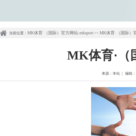
MK体育·（国际）官方网站-mksport
MK体育·（国际）官方网站-mksp
当前位置：
>>
MK体育·（国
来源：本站 | 编辑：管理