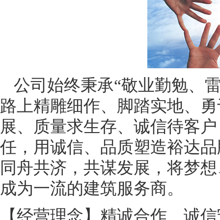
公司始终秉承
“敬业勤勉、
路上精雕细作、脚踏实地、勇
展、质量求生存、诚信待客户
任，用诚信、品质塑造裕达品
同舟共济，共谋发展，将梦想
成为一流的建筑服务商。
【经营理念】精诚合作、诚信