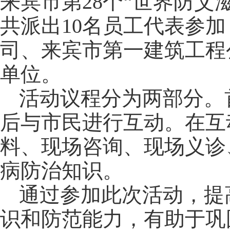
来宾市第
28
个“世界防艾
共派出
10
名员工代表参加
司、来宾市第一建筑工程
单位。
活动议程分为两部分。
后与市民进行互动。在互
料、现场咨询、现场义诊
病防治知识。
通过参加此次活动，提
识和防范能力，有助于巩