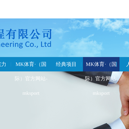
实力
MK体育·（国
经典项目
MK体育·（国
际）官方网站-
际）官方网站-
mksport
mksport