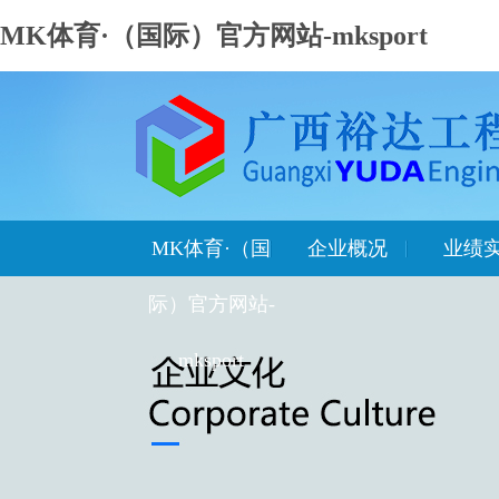
MK体育·（国际）官方网站-mksport
MK体育·（国
企业概况
业绩
际）官方网站-
mksport