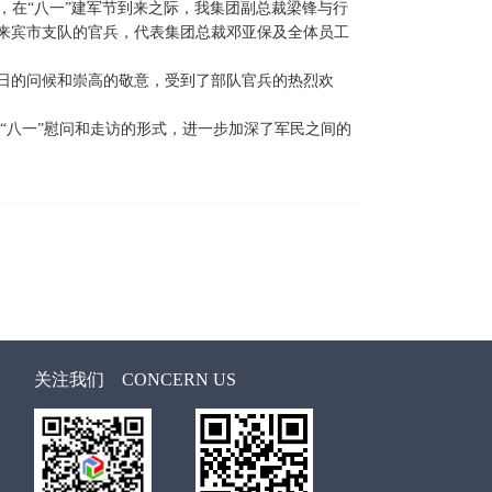
，在“八一”建军节到来之际，我集团副总裁梁锋与行
来宾市支队的官兵，代表集团总裁邓亚保及全体员工
日的问候和崇高的敬意，受到了部队官兵的热烈欢
八一”慰问和走访的形式，进一步加深了军民之间的
关注我们
CONCERN US