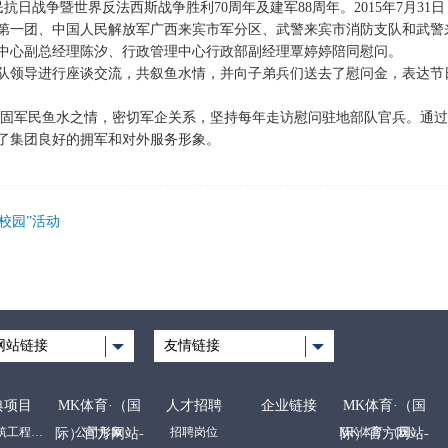
争暨世界反法西斯战争胜利70周年及建军88周年。2015年7月31日
第一团、中国人民解放军广西来宾市军分区、武警来宾市消防支队和武警
中心副总经理陈汐、行政管理中心行政部副经理覃婷婷陪同慰问。
队领导进行座谈交流，共叙鱼水情，并向子弟兵们送去了慰问金，表达节
军民鱼水之情，密切军企关系，坚持每年走访慰问驻地部队官兵。通过“
了集团良好的拥军和对外服务形象。
校园”活动
网站链接
友情链接
典项目
MK体育·（国
人才招聘
企业链接
MK体育·（国
房屋建筑工程项目
公司形象
招聘岗位
MK体育·（国际）官方网站-mksport
际）官方网站-
际）官方网站-