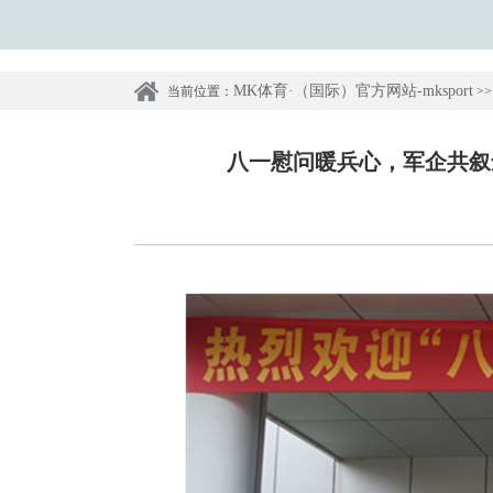
MK体育·（国际）官方网站-mksport
当前位置：
>
八一慰问暖兵心，军企共叙鱼水