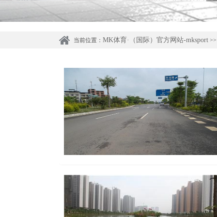
MK体育·（国际）官方网站-mksport
当前位置：
>