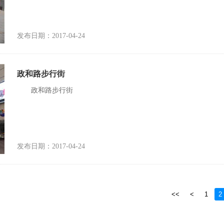
发布日期：
2017-04-24
政和路步行街
政和路步行街
发布日期：
2017-04-24
<<
<
1
2