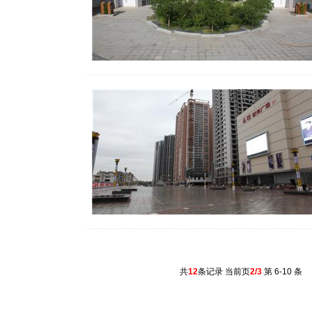
共
12
条记录 当前页
2/3
第 6-10 条