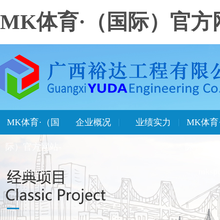
MK体育·（国际）官方网站
MK体育·（国
企业概况
业绩实力
MK体育
际）官方网站-
际）官方
mksport
mkspo